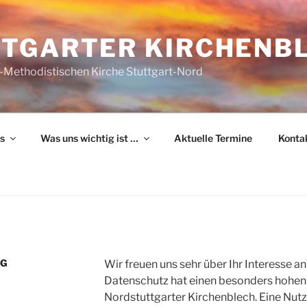
TGARTER KIRCHENB
-Methodistischen Kirche Stuttgart-Nord
s
Was uns wichtig ist …
Aktuelle Termine
Konta
NG
Wir freuen uns sehr über Ihr Interesse 
Datenschutz hat einen besonders hohen 
Nordstuttgarter Kirchenblech. Eine Nutz