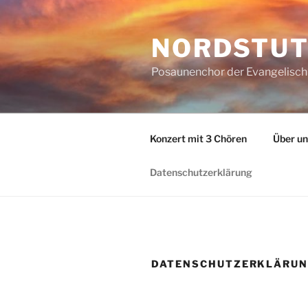
Zum
Inhalt
NORDSTUT
springen
Posaunenchor der Evangelisch
Konzert mit 3 Chören
Über un
Datenschutzerklärung
DATENSCHUTZERKLÄRU