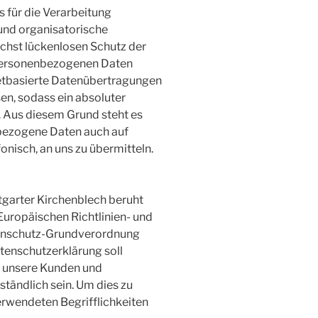
s für die Verarbeitung
und organisatorische
hst lückenlosen Schutz der
 personenbezogenen Daten
netbasierte Datenübertragungen
en, sodass ein absoluter
. Aus diesem Grund steht es
nbezogene Daten auch auf
onisch, an uns zu übermitteln.
garter Kirchenblech beruht
 Europäischen Richtlinien- und
enschutz-Grundverordnung
enschutzerklärung soll
ür unsere Kunden und
ständlich sein. Um dies zu
erwendeten Begrifflichkeiten