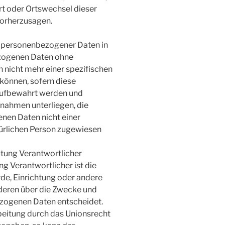
ort oder Ortswechsel dieser
vorherzusagen.
g personenbezogener Daten in
ezogenen Daten ohne
 nicht mehr einer spezifischen
können, sofern diese
aufbewahrt werden und
nahmen unterliegen, die
nen Daten nicht einer
atürlichen Person zugewiesen
itung Verantwortlicher
ng Verantwortlicher ist die
rde, Einrichtung oder andere
nderen über die Zwecke und
ezogenen Daten entscheidet.
beitung durch das Unionsrecht