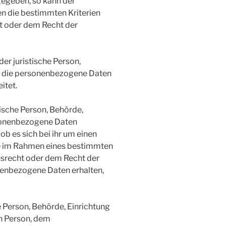
gegeben, so kann der
n die bestimmten Kriterien
t oder dem Recht der
der juristische Person,
e, die personenbezogene Daten
itet.
tische Person, Behörde,
rsonenbezogene Daten
b es sich bei ihr um einen
die im Rahmen eines bestimmten
srecht oder dem Recht der
enbezogene Daten erhalten,
he Person, Behörde, Einrichtung
en Person, dem